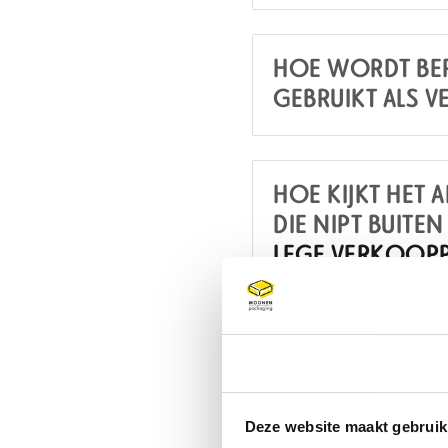
HOE WORDT BEP
GEBRUIKT ALS 
HOE KIJKT HET
DIE NIPT BUITE
LEGE VERKOOP
WANNEER BETAA
Toestemming
DE AFVALBEHEER
Deze website maakt gebruik