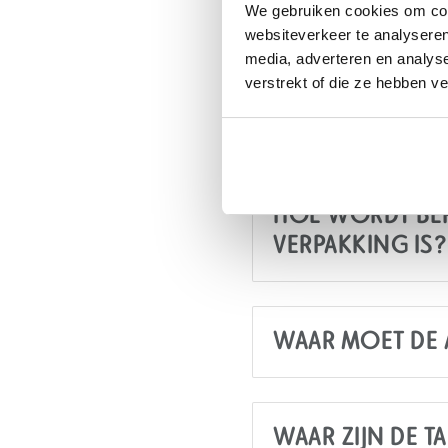
We gebruiken cookies om cont
MOETEN BEDRIJ
websiteverkeer te analyseren
BETALEN ALS HE
media, adverteren en analys
SUP-WETGEVING
verstrekt of die ze hebben v
DAN OOK DE O
HOE WORDT BEP
VERPAKKING IS?
WAAR MOET DE
WAAR ZIJN DE T