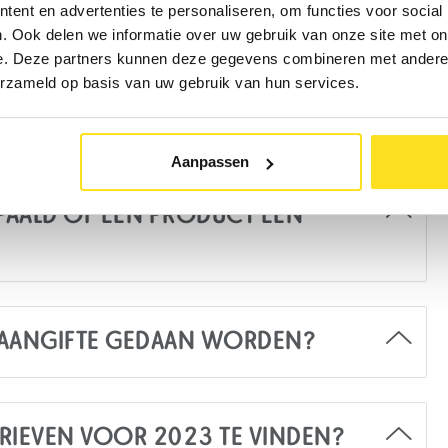
ent en advertenties te personaliseren, om functies voor social
VEN DE AFVALBEHEERBIJDRAGE OOK
. Ook delen we informatie over uw gebruik van onze site met on
T ARTIKELEN BETREFT DIE ONDER DE
e. Deze partners kunnen deze gegevens combineren met andere i
 VALLEN? EN GELDT HIERVOOR
erzameld op basis van uw gebruik van hun services.
NDERGRENS VAN 50.000KG?
Aanpassen
AALD OF EEN PRODUCT EEN
 AANGIFTE GEDAAN WORDEN?
ARIEVEN VOOR 2023 TE VINDEN?