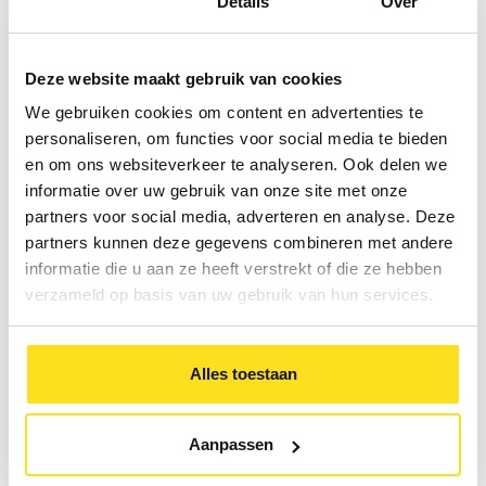
Toestemming
Details
Over
€ 0,50 voor een maaltijd (dit kan bestaan uit
meerdere verpakkingen)
€ 0,05 voor voorverpakte groente, fruit en noten
Deze website maakt gebruik van cookies
en portieverpakkingen
We gebruiken cookies om content en advertenties te
Wegwerp met opslag moet gecombineerd worden met
personaliseren, om functies voor social media te bieden
het aanbieden van een herbruikbaar alternatief of
en om ons websiteverkeer te analyseren. Ook delen we
‘bring your own’. Voor een koffiezaak zal het wellicht
informatie over uw gebruik van onze site met onze
gemakkelijker zijn om ‘bring your own’ in te voeren, voor
partners voor social media, adverteren en analyse. Deze
een maaltijdbezorger past een retoursysteem beter.
partners kunnen deze gegevens combineren met andere
Per situatie zoeken we met je uit wat de optimale
oplossing is, rekening houdend met de milieubelasting,
informatie die u aan ze heeft verstrekt of die ze hebben
praktische toepasbaarheid en kosten.
verzameld op basis van uw gebruik van hun services.
Alles toestaan
Aanpassen