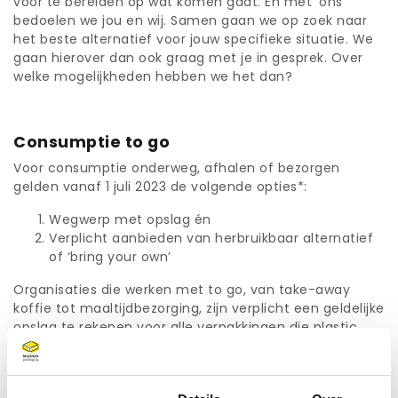
voor te bereiden op wat komen gaat. En met ‘ons’
bedoelen we jou en wij. Samen gaan we op zoek naar
het beste alternatief voor jouw specifieke situatie. We
gaan hierover dan ook graag met je in gesprek. Over
welke mogelijkheden hebben we het dan?
Consumptie to go
Voor consumptie onderweg, afhalen of bezorgen
gelden vanaf 1 juli 2023 de volgende opties*:
Wegwerp met opslag én
Verplicht aanbieden van herbruikbaar alternatief
of ‘bring your own’
Organisaties die werken met to go, van take-away
koffie tot maaltijdbezorging, zijn verplicht een geldelijke
opslag te rekenen voor alle verpakkingen die plastic
bevatten. Je mag als organisatie zelf de hoogte van
deze opslag bepalen. De richtbedragen zijn:
€ 0,25 voor bekers