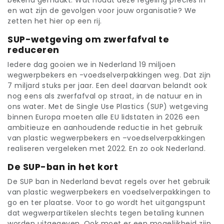
bekend gemaakt. Wat houdt deze regeling precies in
en wat zijn de gevolgen voor jouw organisatie? We
zetten het hier op een rij.
SUP-wetgeving om zwerfafval te
reduceren
Iedere dag gooien we in Nederland 19 miljoen
wegwerpbekers en -voedselverpakkingen weg. Dat zijn
7 miljard stuks per jaar. Een deel daarvan belandt ook
nog eens als zwerfafval op straat, in de natuur en in
ons water. Met de Single Use Plastics (SUP) wetgeving
binnen Europa moeten alle EU lidstaten in 2026 een
ambitieuze en aanhoudende reductie in het gebruik
van plastic wegwerpbekers en –voedselverpakkingen
realiseren vergeleken met 2022. En zo ook Nederland.
De SUP-ban in het kort
De SUP ban in Nederland bevat regels over het gebruik
van plastic wegwerpbekers en voedselverpakkingen to
go en ter plaatse. Voor to go wordt het uitgangspunt
dat wegwerpartikelen slechts tegen betaling kunnen
worden uitgegeven. Ook moet er een mogelijkheid zijn