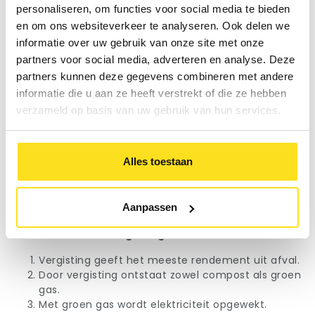
bekers aan bij een vergistingsinstallatie waar ze worden
personaliseren, om functies voor social media te bieden
verwerkt tot biogas en compost. De cirkel is rond.
en om ons websiteverkeer te analyseren. Ook delen we
informatie over uw gebruik van onze site met onze
Waste management
Gé Moonen noemt het een goed voorbeeld van waste
partners voor social media, adverteren en analyse. Deze
management: "De afvalstroom en grondstof kunnen
partners kunnen deze gegevens combineren met andere
we nog drie keer gebruiken. Dat zorgt ervoor dat ook
informatie die u aan ze heeft verstrekt of die ze hebben
het product goedkoper wordt. In de toekomst zullen
verzameld op basis van uw gebruik van hun services.
overheden producten gaan belasten voor de
milieuschade die een grondstof veroorzaakt. De prijs
van een product met minder afval, zal lager zijn, omdat
Alles toestaan
de milieuschade lager is. Het kan ook niet anders. Als
we niets doen, wordt de planeet uitgehold. Er zijn niet
genoeg grondstoffen met het toenemend aantal
mensen op de planeet.”
Aanpassen
5 voordelen van vergisting van koffiebekers
Vergisting geeft het meeste rendement uit afval.
Door vergisting ontstaat zowel compost als groen
gas.
Met groen gas wordt elektriciteit opgewekt.