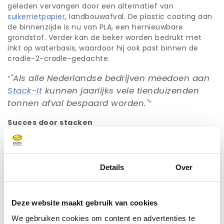
geleden vervangen door een alternatief van
suikerrietpapier
, landbouwafval. De plastic coating aan
de binnenzijde is nu van PLA, een hernieuwbare
grondstof. Verder kan de beker worden bedrukt met
inkt op waterbasis, waardoor hij ook past binnen de
cradle-2-cradle-gedachte.
"Als alle Nederlandse bedrijven meedoen aan
Stack-It
kunnen jaarlijks vele tienduizenden
tonnen afval bespaard worden."
Succes door stacken
Wat maakt dat Moonen Packaging nu meedingt naar
een plek in de MKB Innovatie Top 100, is de tweede stap
die de verpakkingsspecialist zette. Om het concept
circulair te maken, besloot Moonen zich te richten op
Toestemming
Details
Over
de inzameling van gebruikte bekers. De nieuwe
generatie koffiebeker kan worden gestapeld, als een
'stack'. Dit scheelt ruimte in de afvalbak (die Moonen
Deze website maakt gebruik van cookies
ook ontworpen heeft) en in het transport. Moonen
organiseert ook de laatste stap en levert de gebruikte
We gebruiken cookies om content en advertenties te