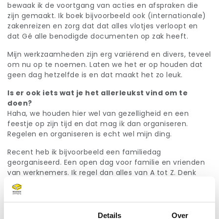
bewaak ik de voortgang van acties en afspraken die
zijn gemaakt. Ik boek bijvoorbeeld ook (internationale)
zakenreizen en zorg dat dat alles vlotjes verloopt en
dat Gé alle benodigde documenten op zak heeft.
Mijn werkzaamheden zijn erg variërend en divers, teveel
om nu op te noemen. Laten we het er op houden dat
geen dag hetzelfde is en dat maakt het zo leuk.
Is er ook iets wat je het allerleukst vind om te
doen?
Haha, we houden hier wel van gezelligheid en een
feestje op zijn tijd en dat mag ik dan organiseren.
Regelen en organiseren is echt wel mijn ding.
Recent heb ik bijvoorbeeld een familiedag
georganiseerd. Een open dag voor familie en vrienden
van werknemers. Ik regel dan alles van A tot Z. Denk
bijvoorbeeld aan het regelen van animatie voor de
kinderen, het maken van een speurtocht, maar
natuurlijk ook de catering en erop toe zien dat het hele
kantoor en Logistiek Centrum er presentabel uit zien.
Toestemming
Details
Over