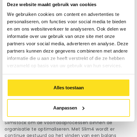
het erg lastig om in te schatten wat je als
Deze website maakt gebruik van cookies
tussenschakel nu dient te bestellen.” merkte een
We gebruiken cookies om content en advertenties te
medewerker op. Vertrouwen en samenwerking zijn
personaliseren, om functies voor social media te bieden
absoluut nodig voor een goed gezamenlijk resultaat in
en om ons websiteverkeer te analyseren. Ook delen we
een dynamische Supply Chain. Uiteindelijk won het
winnende team een lekker bierpakket.
informatie over uw gebruik van onze site met onze
partners voor social media, adverteren en analyse. Deze
Over de Supply Chain Game
partners kunnen deze gegevens combineren met andere
De Supply Chain Game werd geïnitieerd door Slimstock.
informatie die u aan ze heeft verstrekt of die ze hebben
Als expert in voorraad optimalisatie, helpen zij
verzameld op basis van uw gebruik van hun services.
organisaties om hun voorraadprocessen te verbeteren,
de samenwerking in uw supply chain te ondersteunen
en om de gehele keten te optimaliseren. Middels de
game
krijgen medewerkers op elk niveau in de
Alles toestaan
organisatie inzicht om de impact van hun beslissingen
inzichtelijk te krijgen.
Lees meer
Aanpassen
Moonen Packaging en Slimstock
Moonen Packaging werkt al sinds 2005 samen met
Slimstock om de voorraadprocessen binnen de
organisatie te optimaliseren. Met Slim4 wordt er
continue gestuurd op het vinden van een balans