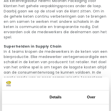
Als ketenregisseur neemt Moonen Packaging voor
klanten het gehele verpakkingsproces onder de loep.
Daarbij gaan we op de stoel van de klant zitten. Om in
de gehele keten continu verbeteringen aan te brengen
en om samen te werken met andere schakels in de
keten is communicatie en transparantie nodig. Dat
ervaarden ook de medewerkers die deelnamen aan het
spel.
Superhelden in Supply Chain
In 4 teams kropen de medewerkers in de keten van een
bierproductie. Elke medewerker vertegenwoordigde een
schakel in de keten van producent tot retailer. Het doel
van het online spel is om tegen de laagste kosten altijd
aan de consumentenvraag te kunnen voldoen. In de
eerste ronde was er geen communicatie toegestaan
en speelden alle schakels door elkaar heen. De
voorraadkosten en backorderkosten in deze eerste
ronde waren dan ook hoog bij de meeste teams. In de
Toestemming
Details
Over
tweede ronde mocht men met elkaar een strategie
bepalen en overleggen. “Wanneer je niet met elkaar
overlegt en je niet de vraag van de klant weet, dan is