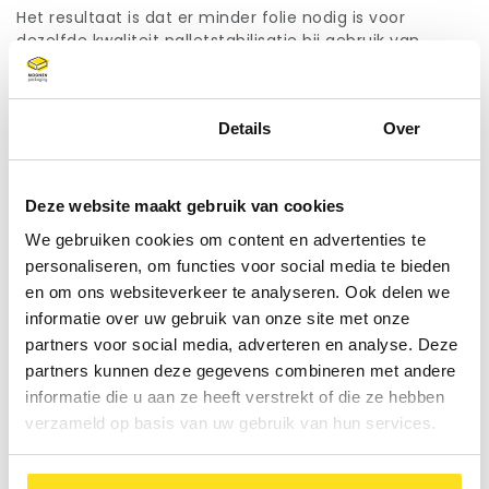
Het resultaat is dat er minder folie nodig is voor
dezelfde kwaliteit palletstabilisatie bij gebruik van
reguliere wikkelfolie. Er zijn minder rollen nodig, minder
rolwissels en is er fors minder folieverbruik per pallet. In
feite 3x winst: voor het milieu, op het proces en het
Toestemming
Details
Over
materiaalverbruik.
Deze website maakt gebruik van cookies
We gebruiken cookies om content en advertenties te
personaliseren, om functies voor social media te bieden
en om ons websiteverkeer te analyseren. Ook delen we
informatie over uw gebruik van onze site met onze
partners voor social media, adverteren en analyse. Deze
partners kunnen deze gegevens combineren met andere
informatie die u aan ze heeft verstrekt of die ze hebben
verzameld op basis van uw gebruik van hun services.