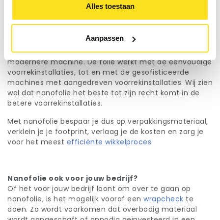
Alles toestaan
Haal het maximale uit je wikkelproces met
nanofolie
Aanpassen
Nanofolie is te gebruiken bij elke wikkelmachine. Er is
geen extra aanschaf nodig van een nieuwere,
modernere machine. De folie werkt met de eenvoudige
voorrekinstallaties, tot en met de gesofisticeerde
machines met aangedreven voorrekinstallaties. Wij zien
wel dat nanofolie het beste tot zijn recht komt in de
betere voorrekinstallaties.
Met nanofolie bespaar je dus op verpakkingsmateriaal,
verklein je je footprint, verlaag je de kosten en zorg je
voor het meest
efficiënte wikkelproces
.
N
anofolie ook voor jouw bedrijf?
Of het voor jouw bedrijf loont om over te gaan op
nanofolie, is het mogelijk vooraf een
wrapcheck
te
doen. Zo wordt voorkomen dat overbodig materiaal
wordt aangeschaft of onnodig geïnvesteerd in een