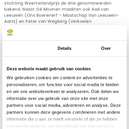
stichting Weerterlandprijs de drie genomineerden
bekend. Naast Gé Moonen maakten ook Aad van
Leeuwen (Ons Boerenerf – Maatschap Van Leeuwen-
Aarts) en Peter van Wegberg (Verkoelen
Dakspecialisten Weert) kans op deze prijs. Het
bijzondere ondernemersschap was voor de jury
doorslaggevend.
Toestemming
Details
Over
Een groen feestje
Voor de uitreiking benadrukte Gé Moonen
de visie van
Moonen Packaging op duurzaam ondernemen
. “Als
leverancier in verpakkingen beseffen we ons dat de
Deze website maakt gebruik van cookies
producten die wij leveren direct in het afval terecht
We gebruiken cookies om content en advertenties te
komen.
De missie van Moonen is
: verpakkingen blijven
personaliseren, om functies voor social media te bieden
leveren, zonder de aarde verder aan te tasten. Er is
en om ons websiteverkeer te analyseren. Ook delen we
heel veel mogelijk om het anders te doen.
Verpakkingen van hernieuwbare gronstoffen hoeven
informatie over uw gebruik van onze site met onze
niet persé duurder te zijn. Wat je ook wilt verzenden of
partners voor social media, adverteren en analyse. Deze
verpakken, deze verpakkingen zijn prima geschikt.”
partners kunnen deze gegevens combineren met andere
informatie die u aan ze heeft verstrekt of die ze hebben
Derde generatie aan het roer
verzameld op basis van uw gebruik van hun services.
60 jaar geleden werd Moonen Packaging opgericht en