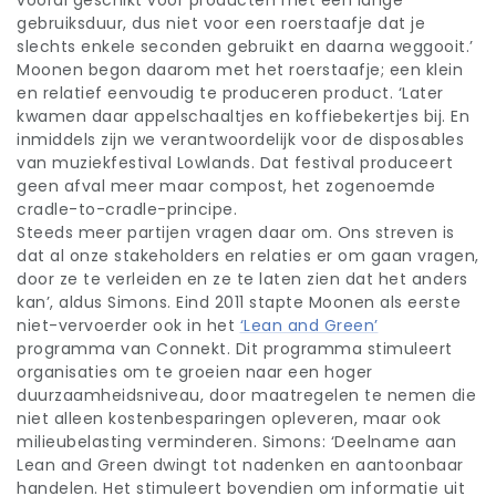
vooral geschikt voor producten met een lange
gebruiksduur, dus niet voor een roerstaafje dat je
slechts enkele seconden gebruikt en daarna weggooit.’
Moonen begon daarom met het roerstaafje; een klein
en relatief eenvoudig te produceren product. ‘Later
kwamen daar appelschaaltjes en koffiebekertjes bij. En
inmiddels zijn we verantwoordelijk voor de disposables
van muziekfestival Lowlands. Dat festival produceert
geen afval meer maar compost, het zogenoemde
cradle-to-cradle-principe.
Steeds meer partijen vragen daar om. Ons streven is
dat al onze stakeholders en relaties er om gaan vragen,
door ze te verleiden en ze te laten zien dat het anders
kan’, aldus Simons. Eind 2011 stapte Moonen als eerste
niet-vervoerder ook in het
‘Lean and Green’
programma van Connekt. Dit programma stimuleert
organisaties om te groeien naar een hoger
duurzaamheidsniveau, door maatregelen te nemen die
niet alleen kostenbesparingen opleveren, maar ook
milieubelasting verminderen. Simons: ‘Deelname aan
Lean and Green dwingt tot nadenken en aantoonbaar
handelen. Het stimuleert bovendien om informatie uit