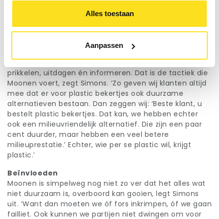
potentiële leverancier. Immers, een partij kan zeggen
dat zij ISO14001-gecertificeerd is, maar dat zegt niets
Alles toestaan
over de werkelijke prestaties. Wij willen graag horen en
zien hoe die leverancier in de praktijk handelt. En
natuurlijk kijken we ook naar de offerte, maar het is
Aanpassen
uiteindelijk het hele plaatje, milieuprestaties en prijs,
dat voor ons doorslaggevend is.’ Enthousiasmeren,
prikkelen, uitdagen én informeren. Dat is de tactiek die
Moonen voert, zegt Simons. ‘Zo geven wij klanten altijd
mee dat er voor plastic bekertjes ook duurzame
alternatieven bestaan. Dan zeggen wij: ‘Beste klant, u
bestelt plastic bekertjes. Dat kan, we hebben echter
ook een milieuvriendelijk alternatief. Die zijn een paar
cent duurder, maar hebben een veel betere
milieuprestatie.’ Echter, wie per se plastic wil, krijgt
plastic.’
Beïnvloeden
Moonen is simpelweg nog niet zo ver dat het alles wat
niet duurzaam is, overboord kan gooien, legt Simons
uit. ‘Want dan moeten we óf fors inkrimpen, óf we gaan
failliet. Ook kunnen we partijen niet dwingen om voor