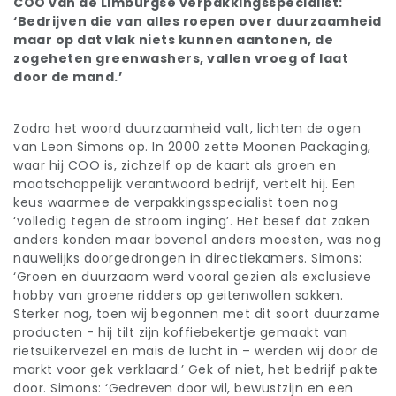
COO van de Limburgse verpakkingsspecialist:
‘Bedrijven die van alles roepen over duurzaamheid
maar op dat vlak niets kunnen aantonen, de
zogeheten greenwashers, vallen vroeg of laat
door de mand.’
Zodra het woord duurzaamheid valt, lichten de ogen
van Leon Simons op. In 2000 zette Moonen Packaging,
waar hij COO is, zichzelf op de kaart als groen en
maatschappelijk verantwoord bedrijf, vertelt hij. Een
keus waarmee de verpakkingsspecialist toen nog
‘volledig tegen de stroom inging’. Het besef dat zaken
anders konden maar bovenal anders moesten, was nog
nauwelijks doorgedrongen in directiekamers. Simons:
‘Groen en duurzaam werd vooral gezien als exclusieve
hobby van groene ridders op geitenwollen sokken.
Sterker nog, toen wij begonnen met dit soort duurzame
producten - hij tilt zijn koffiebekertje gemaakt van
rietsuikervezel en mais de lucht in – werden wij door de
markt voor gek verklaard.’ Gek of niet, het bedrijf pakte
door. Simons: ‘Gedreven door wil, bewustzijn en een