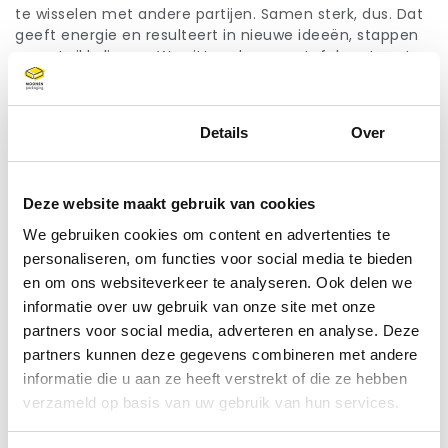
te wisselen met andere partijen. Samen sterk, dus. Dat
geeft energie en resulteert in nieuwe ideeën, stappen
en ontwikkelingen. We zitten daar aan tafel met grote
spelers. Niet zelden horen we dan: ‘Ja maar voor jullie is
het allemaal een stuk eenvoudiger. Jullie zijn klein.’ Dan
zeg ik op mijn beurt: ‘Dat klopt, maar jullie hebben veel
Toestemming
Details
Over
meer geld om te investeren.’ Kortom; je jaagt elkaar
aan en op. In positieve zin.’
Quality docs
Deze website maakt gebruik van cookies
Moonen is op het terrein van duurzaamheid kritisch en
We gebruiken cookies om content en advertenties te
streng naar zichzelf en verwacht die houding ook van
personaliseren, om functies voor social media te bieden
leveranciers en klanten. Maar hoever gaat het bedrijf
daarin? Worden leveranciers en klanten die niet
en om ons websiteverkeer te analyseren. Ook delen we
meegaan in de filosofie van Moonen uitgesloten? ‘We
informatie over uw gebruik van onze site met onze
sluiten niemand buiten of uit’, stelt Simons. ‘Maar
partners voor social media, adverteren en analyse. Deze
voordat wij in zee gaan met een leverancier, vragen wij
partners kunnen deze gegevens combineren met andere
hem eerst een aantal zogenoemde quality docs in te
informatie die u aan ze heeft verstrekt of die ze hebben
vullen. Daarin is ook een aantal strikvragen verwerkt om
verzameld op basis van uw gebruik van hun services.
te achterhalen of het ingevulde strookt met de
realiteit. Ook gaat er altijd iemand van ons langs bij een