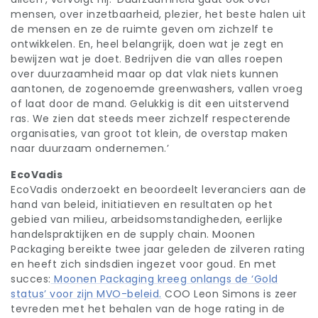
mensen, over inzetbaarheid, plezier, het beste halen uit
de mensen en ze de ruimte geven om zichzelf te
ontwikkelen. En, heel belangrijk, doen wat je zegt en
bewijzen wat je doet. Bedrijven die van alles roepen
over duurzaamheid maar op dat vlak niets kunnen
aantonen, de zogenoemde greenwashers, vallen vroeg
of laat door de mand. Gelukkig is dit een uitstervend
ras. We zien dat steeds meer zichzelf respecterende
organisaties, van groot tot klein, de overstap maken
naar duurzaam ondernemen.’
EcoVadis
EcoVadis onderzoekt en beoordeelt leveranciers aan de
hand van beleid, initiatieven en resultaten op het
gebied van milieu, arbeidsomstandigheden, eerlijke
handelspraktijken en de supply chain. Moonen
Packaging bereikte twee jaar geleden de zilveren rating
en heeft zich sindsdien ingezet voor goud. En met
succes:
Moonen Packaging kreeg onlangs de ‘Gold
status’ voor zijn MVO-beleid.
COO Leon Simons is zeer
tevreden met het behalen van de hoge rating in de