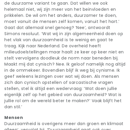
de duurzame variant te gaan. Dat willen we ook
helemaal niet, wij zijn meer van het beïnvloeden en
prikkelen. De wil om het anders, duurzamer te doen,
moet vanuit de mensen zelf komen, vanuit het hart.’
Gaat dat allemaal snel genoeg? ‘Nee’, antwoordt
Simons resoluut. ‘Wat wij in zijn algemeenheid doen op
het vlak van duurzaamheid is te weinig en gaat te
traag. Kijk naar Nederland. De overheid heeft
milieudoelstellingen maar haalt ze keer op keer niet en
stelt vervolgens doodleuk de norm naar beneden bij.
Maakt mij dat cynisch? Nee. Ik geloof namelijk nog altijd
in de ommekeer. Bovendien blijf ik weg bij cynisme. Ik
geef weleens lezingen over wat wij doen. Als mensen
zich dan cynisch opstellen of sarcastische vragen
stellen, stel ik altijd een wedervraag: ‘Wat doen jullie
eigenlijk zelf op het gebied van duurzaamheid? Wat is
jullie rol om de wereld beter te maken?’ Vaak blijft het
dan stil.’
Mensen
Duurzaamheid is overigens meer dan groen en klimaat
alleen’, vervolgt hij. ‘Duurzaamheid gaat ook over