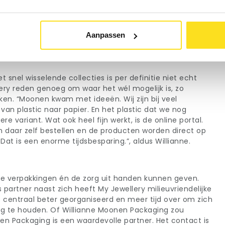
 veel. Dat bespaart ruimte en maakt ons flexibel.
casting en zo grijpen wij nooit mis op verpakkingen. We
mdat we vaak vernieuwen en hard groeien, maar verder
Aanpassen
 omkijken naar.”
heid
 snel wisselende collecties is per definitie niet echt
ry reden genoeg om waar het wél mogelijk is, zo
en. “Moonen kwam met ideeën. Wij zijn bij veel
an plastic naar papier. En het plastic dat we nog
e variant. Wat ook heel fijn werkt, is de online portal.
 daar zelf bestellen en de producten worden direct op
 Dat is een enorme tijdsbesparing.”, aldus Willianne.
re verpakkingen én de zorg uit handen kunnen geven.
partner naast zich heeft My Jewellery milieuvriendelijke
 centraal beter georganiseerd en meer tijd over om zich
ig te houden. Of Willianne Moonen Packaging zou
n Packaging is een waardevolle partner. Het contact is