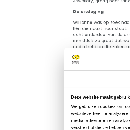
Jewellery, graag haar tand
De uitdaging
Willianne was op zoek naa
Eén die naast haar staat
echt onderdeel van de onde
inmiddels zo groot dat we 
nodig hebben die zaken u
sieraden en kleding zelf,
betekent dat verpakkinge
duurzaam mogelijk: dat vr
namelijk veel jonge mense
wensen dus. Moonen Packa
Toestemming
contact verliep meteen pr
Onze toegevoegde waa
Deze website maakt gebruik
Moonen Packaging bewijst a
We gebruiken cookies om cont
tijden waarbij grondstoffen 
websiteverkeer te analyseren
gebeurt veel op dit mome
media, adverteren en analys
Moonen is heel goed bere
verstrekt of die ze hebben v
nemen zij het voorraadbeh