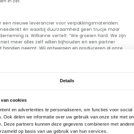
en in zet.
r een nieuwe leverancier voor verpakkingsmaterialen.
, meedenkt én waarbij duurzaamheid geen trucje maar
rneming is. Willianne vertelt: “We groeien hard. We zijn
niet meer alles zelf willen bijhouden en een partner
it handen neemt. Wij ontwerpen en produceren al onze
 waarbij we vaak met nieuwe producten komen. Dat
n continu aangepast moeten worden. En dat alles zo
agen onze klanten en dat willen we zelf. Er werken
n bij My Jewellery en daarbij zit dat in de genen. Genoeg
ging was op het juiste moment op de juiste plek en het
Details
ettig.”
rde
 van cookies
ltijd een stap extra te zetten. Vooral in deze lastige
ent en advertenties te personaliseren, om functies voor social
schaars zijn. Willianne legt uit: “Het is druk en er
. Ook delen we informatie over uw gebruik van onze site met on
nt. Dat betekent dat we vaak snel moeten schakelen.
e. Deze partners kunnen deze gegevens combineren met andere i
ikbaar en denkt meteen mee in oplossingen. Daarnaast
erzameld op basis van uw gebruik van hun services.
eer volledig uit handen. Wij hebben nog wel wat op