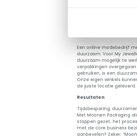
voorraad liggen, maar niet
Moonen zorgt voor de fore
stemmen regelmatig af, o
hebben we er vrijwel geen
Innovatie en duurzaam
Een online modebedrijf met
duurzaam. Voor My Jewelle
duurzaam mogelijk te werk
verpakkingen overgegaan v
gebruiken, is een duurzamer
Onze eigen winkels kunnen
de juiste locatie geleverd.
Resultaten
Tijdsbesparing, duurzame
Met Moonen Packaging als 
stappen gezet, het proces
met de core business bez
aanbevelen? Zeker: “Moone