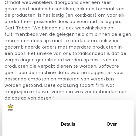
Omdat webwinkeliers doorgaans over een zeer
gevarieerd aanbod beschikken, ook qua formaat van
de producten, is het lastig (en kostbaar) om voor elk
product een passende doos op voorraad te leggen.
Gert Tabor: “We bieden nu ook webwinkeliers en
fulfilmentbedrijven de gelegenheid om binnen de eigen
muren een doos op maat te produceren, ook voor
gecombineerde orders met meerdere producten in
één doos. Het unieke van ons totaalconcept is dat de
verpakkingen gerealiseerd worden op basis van de
producten die verpakt dienen te worden. Software
geeft aan de machine data, waarna suggesties voor
passende omdozen en manieren van verpakken
worden getoond. Deze oplossing spaart flink wat
magazijnruimte wat voorheen was voorbehouden aan
de opslag van dozen.”
Volledig emissievrij
De Box on Demand oplossing bespaart niet alleen op
volume maar reduceert ook de kans op schade aan
Toestemming
Details
Over
producten die veelal ontstaat door een te grote doos