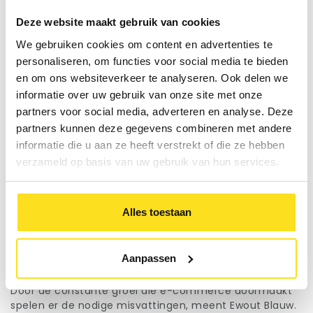
met onvoldoende opvulmateriaal. De verpakking is
slechts één aspect van een duurzaam verzendproces.
Deze website maakt gebruik van cookies
Ook de aflevering zal duurzaam moeten gebeuren.
“Transport is een heel belangrijk element voor zowel de
We gebruiken cookies om content en advertenties te
verzender als de ontvanger,” zegt Wout Woldringh.
personaliseren, om functies voor social media te bieden
“Heel veel bedrijven kunnen inmiddels een pakket van A
en om ons websiteverkeer te analyseren. Ook delen we
naar B vervoeren, maar diezelfde route volledig
informatie over uw gebruik van onze site met onze
duurzaam afleggen is een vak apart en gaat over
partners voor social media, adverteren en analyse. Deze
ontzettend veel aspecten. Zo zal je feitelijk een 100%
partners kunnen deze gegevens combineren met andere
score moeten halen bij de eerste afleverpoging, zal de
informatie die u aan ze heeft verstrekt of die ze hebben
last mile duurzaam moeten verlopen, maar ook de
distributie daarvoor; vanaf de verzender naar het
verzameld op basis van uw gebruik van hun services.
(energie-efficiënte) sorteercentrum, et cetera. Ook
als het internationale zendingen betreffen. DHL heeft
daarin een ambitie uitgesproken om tegen 2050
Alles toestaan
volledig emissievrij te opereren.” Dat is me nogal een
ambitie, weet ook Ewout Blauw van DHL. “De last mile
willen we in 2025 voor 70% emissievrij verzorgen.”
Aanpassen
Keuzes
Door de constante groei die e-commerce doormaakt
spelen er de nodige misvattingen, meent Ewout Blauw.